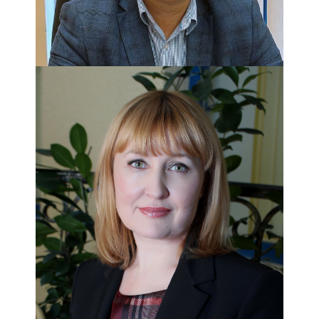
Заведующий отделением
Отделение стационарного обслуживания Прием:
ежедневно с 9.00 до 16.00, тел. 8 (499) 977-17-05
КАДАДОВ ВЛАДИСЛАВ
АЛЕКСАНДРОВИЧ
Заместитель директора
Прием: вторник, пятница с 14.00 — 18.00 по записи,