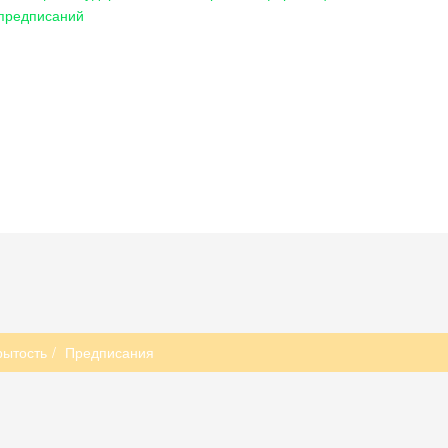
 предписаний
ытость
Предписания